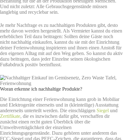
Bezahlung für die an der Produktion beteiligten Menschen.
Und nicht zuletzt: Alle Gebrauchsgegenstände müssen
langlebig und recyclebar sein.
Je mehr Nachfrage es zu nachhaltigen Produkten gibt, desto
mehr davon werden hergestellt. Als Vermieter kannst du einen
erheblichen Teil dazu beitragen: Sollten deine Gäste noch
nicht nachhaltig einkaufen, kannst du sie mit der Einrichtung
deiner Ferienwohnung inspirieren und ihnen einen Anstoß für
den eigenen Alltag mit auf den Weg geben. So kannst du aktiv
dazu beitragen, dass jeder Einzelne seinen ökologischen
Fußabdruck positiv beeinflusst.
Woran erkenne ich nachhaltige Produkte?
Die Einrichtung einer Ferienwohnung kann grob in Mobiliar
und Elektrogeräte einerseits und in (kleinteilige) Ausstattung
andererseits unterteilt werden. Die einschlägigen
Siegel
und
Zertifikate
, die es inzwischen dafür gibt, verschaffen dir
zunächst einen recht guten Überblick über die
Umweltverträglichkeit der einzelnen
Einrichtungsgegenstände. Dazu gehören unter anderem das
FCC-Siegel und das PEFC-Zeichen, die garantieren, dass das