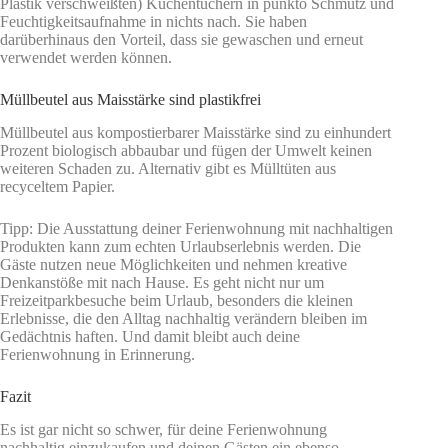
Plastik verschweißten) Küchentüchern in punkto Schmutz und
Feuchtigkeitsaufnahme in nichts nach. Sie haben
darüberhinaus den Vorteil, dass sie gewaschen und erneut
verwendet werden können.
Müllbeutel aus Maisstärke sind plastikfrei
Müllbeutel aus kompostierbarer Maisstärke sind zu einhundert
Prozent biologisch abbaubar und fügen der Umwelt keinen
weiteren Schaden zu. Alternativ gibt es Mülltüten aus
recyceltem Papier.
Tipp: Die Ausstattung deiner Ferienwohnung mit nachhaltigen
Produkten kann zum echten Urlaubserlebnis werden. Die
Gäste nutzen neue Möglichkeiten und nehmen kreative
Denkanstöße mit nach Hause. Es geht nicht nur um
Freizeitparkbesuche beim Urlaub, besonders die kleinen
Erlebnisse, die den Alltag nachhaltig verändern bleiben im
Gedächtnis haften. Und damit bleibt auch deine
Ferienwohnung in Erinnerung.
Fazit
Es ist gar nicht so schwer, für deine Ferienwohnung
nachhaltig einzukaufen und deinen Gästen ein ebenso