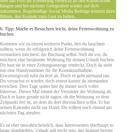
oder das Foto als Erinnerung vielleicht an den Kühlschrank
hängen und bei nächster Gelegenheit wieder auf dich
zukommen. Regelmäßige Social Media Beiträge können dazu
führen, den Kontakt zum Gast zu halten.
6. Tipp: Mache es Besuchern leicht, deine Ferienwohnung zu
buchen
Kommen wir zu einem weiteren Punkt, den du beachten
solltest, wenn du erfolgreich deine Ferienwohnung
vermarkten möchtest: die Buchung selbst. Stell dir vor, du
möchtest eine bestimmte Wohnung für deinen Urlaub buchen.
Du hast sie in einer Zeitungsanzeige entdeckt. Doch da steht
nur eine Handynummer für die Kontaktaufnahme.
Erwartungsvoll rufst du dort an. Doch es geht niemand ran.
Du versuchst es wieder, doch erneut kannst du niemanden
erreichen. Drei Tage später bist du immer noch voller
Interesse. Dieses Mal nimmt der Vermieter der Wohnung ab.
Doch er kann gerade nicht sagen, ob die Wohnung zu dem
Zeitpunkt frei ist, an dem du dort übernachten willst. Er hat
seinen Kalender nicht zur Hand. Du solltest noch einmal am
nächsten Tag anrufen.
Es ist eher unwahrscheinlich, dass Interessenten überhaupt so
lange dranbleiben. Urlaub soll leicht sein, das beginnt bereits