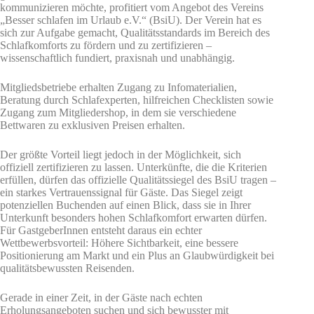
kommunizieren möchte, profitiert vom Angebot des Vereins
„Besser schlafen im Urlaub e.V.“ (BsiU). Der Verein hat es
sich zur Aufgabe gemacht, Qualitätsstandards im Bereich des
Schlafkomforts zu fördern und zu zertifizieren –
wissenschaftlich fundiert, praxisnah und unabhängig.
Mitgliedsbetriebe erhalten Zugang zu Infomaterialien,
Beratung durch Schlafexperten, hilfreichen Checklisten sowie
Zugang zum Mitgliedershop, in dem sie verschiedene
Bettwaren zu exklusiven Preisen erhalten.
Der größte Vorteil liegt jedoch in der Möglichkeit, sich
offiziell zertifizieren zu lassen. Unterkünfte, die die Kriterien
erfüllen, dürfen das offizielle Qualitätssiegel des BsiU tragen –
ein starkes Vertrauenssignal für Gäste. Das Siegel zeigt
potenziellen Buchenden auf einen Blick, dass sie in Ihrer
Unterkunft besonders hohen Schlafkomfort erwarten dürfen.
Für GastgeberInnen entsteht daraus ein echter
Wettbewerbsvorteil: Höhere Sichtbarkeit, eine bessere
Positionierung am Markt und ein Plus an Glaubwürdigkeit bei
qualitätsbewussten Reisenden.
Gerade in einer Zeit, in der Gäste nach echten
Erholungsangeboten suchen und sich bewusster mit