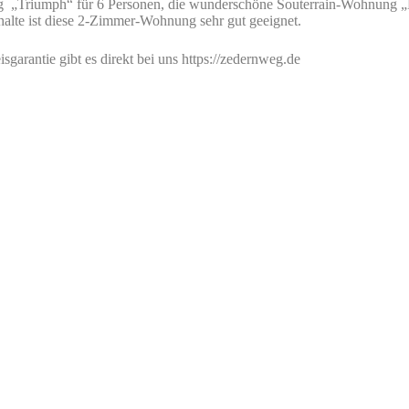
„Triumph“ für 6 Personen, die wunderschöne Souterrain-Wohnung „Ha
halte ist diese 2-Zimmer-Wohnung sehr gut geeignet.
garantie gibt es direkt bei uns https://zedernweg.de